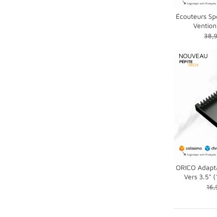
Écouteurs Spo
Vention 
shopping_cart
Prix
38,
de
base
NOUVEAU
ORICO Adapta
Vers 3.5"
shopping_cart
Pri
16,
de
bas