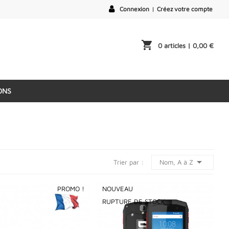
Connexion
|
Créez votre compte
shopping_cart
0 articles
| 0,00 €
ONS

Nom, A à Z
Trier par :
PROMO !
NOUVEAU
RUPTURE DE STOCK