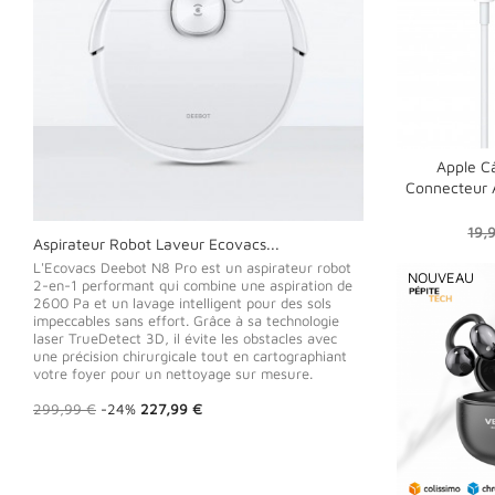
Apple C
Connecteur 
shopping_cart
Prix
19,
Aspirateur Robot Laveur Ecovacs...
Smartphone - GO
de
Prix
P
bas
L'Ecovacs Deebot N8 Pro est un aspirateur robot
239,99 €
-12%
2
NOUVEAU
de
2-en-1 performant qui combine une aspiration de
base
2600 Pa et un lavage intelligent pour des sols
impeccables sans effort. Grâce à sa technologie
laser TrueDetect 3D, il évite les obstacles avec
une précision chirurgicale tout en cartographiant
votre foyer pour un nettoyage sur mesure.
Prix
Prix
299,99 €
-24%
227,99 €
de
base