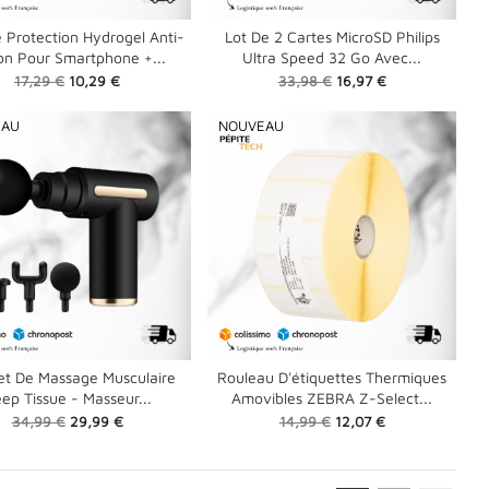
 Protection Hydrogel Anti-
Lot De 2 Cartes MicroSD Philips
on Pour Smartphone +...
Ultra Speed 32 Go Avec...


Prix
Prix
Prix
Prix
17,29 €
10,29 €
33,98 €
16,97 €
de
de
base
base
EAU
NOUVEAU
let De Massage Musculaire
Rouleau D'étiquettes Thermiques
ep Tissue - Masseur...
Amovibles ZEBRA Z-Select...

shopping_cart

Prix
Prix
Prix
Prix
34,99 €
29,99 €
14,99 €
12,07 €
de
de
base
base