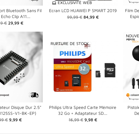
EXCLUSIVITÉ WEB
rt Bluetooth Sans Fil
Ecran LCD HUAWEI P SMART 2019
Film De
shopping_cart

Echo Clip A11...
Espi
Prix
Prix
99,99 €
84,99 €

shopping_cart
de
Prix
99 €
29,99 €
base
NOUV
RUPTURE DE STOCK
teur Disque Dur 2.5"
Philips Ultra Speed Carte Mémoire
Pisto
 (1125SS-V1-BK-EP)
32 Go + Adaptateur SD...
De


shopping_cart
x
Prix
Prix
Prix
99 €
9,99 €
16,99 €
9,98 €
de
e
base