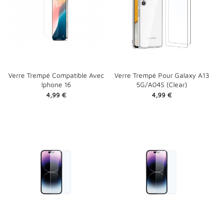
Verre Trempé Compatible Avec
Verre Trempé Pour Galaxy A13
Iphone 16
5G/A04S (Clear)
Prix
Prix
4,99 €
4,99 €