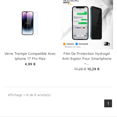
NOUVEAU
Verre Trempé Compatible Avec
Film De Protection Hydrogel
Iphone 17 Pro Max
Anti-Espion Pour Smartphone
+...
Prix
4,99 €
Prix
Prix
17,29 €
10,29 €
de
base
Affichage 1-8 de 8 article(s)
1