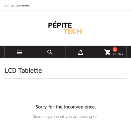
Contactez-nous
0



shopping_cart
articles
LCD Tablette
Sorry for the inconvenience.
Search again what you are looking for