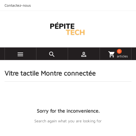
Contactez-nous
0



shopping_cart
articles
Vitre tactile Montre connectée
Sorry for the inconvenience.
Search again what you are looking for